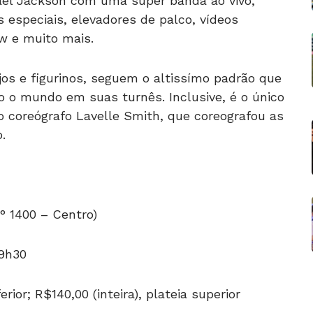
l Jackson com uma super banda ao vivo,
os especiais, elevadores de palco, vídeos
w e muito mais.
jos e figurinos, seguem o altissímo padrão que
o o mundo em suas turnês. Inclusive, é o único
 coreógrafo Lavelle Smith, que coreografou as
.
° 1400 – Centro)
19h30
ferior; R$140,00 (inteira), plateia superior