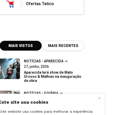
Ofertas Tatico
MAIS VISTOS
MAIS RECENTES
NOTÍCIAS - APARECIDA
27, junho, 2026
Aparecida terá show de Mato
Grosso & Mathias na inauguração
de obra
NOTÍCIAS - GOIÂNIA
07, junho, 2026
Do descarte à oportunidade:
pequenos negócios impulsionam a
economia verde em Goiás
Este site usa cookies
Este website usa cookies para melhorar a experiência
NOTÍCIAS - APARECIDA