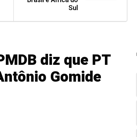
Brasil e África do
Sul
 PMDB diz que PT
 Antônio Gomide