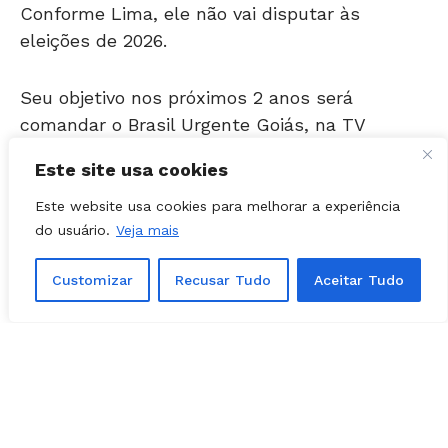
eleições de 2026.
Seu objetivo nos próximos 2 anos será
comandar o Brasil Urgente Goiás, na TV
Sucesso Band.
Este site usa cookies
O programa será comandado pelo jornalista,
que reestreia na TV no dia 10 de fevereiro, a
Este website usa cookies para melhorar a experiência
partir das 17h30.
do usuário.
Veja mais
Customizar
Recusar Tudo
Aceitar Tudo
“Estou feliz por esse momento.
Coloquei os projetos políticos de
lado. No nao que vem eu não vou
disputar um cargo eletivo, já está
definido”, afirmou o jornalista.