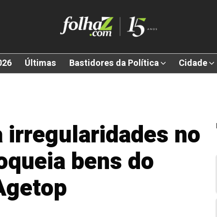
026
Últimas
Bastidores da Política
Cidade
 irregularidades no
loqueia bens do
Agetop