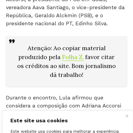
República, Geraldo Alckmin (PSB), e o
presidente nacional do PT, Edinho Silva.
Atenção
: Ao copiar material
produzido pela
Folha Z
,
favor citar
os créditos ao site. Bom jornalismo
dá trabalho!
Durante o encontro, Lula afirmou que
considera a composição com Adriana Accorsi
na disputa pelo Governo de Goiás e Aava
Santiago na corrida ao Senado o palanque
ideal para sua pré-campanha à reeleição no
Este site usa cookies
estado.
Este website usa cookies para melhorar a experiência