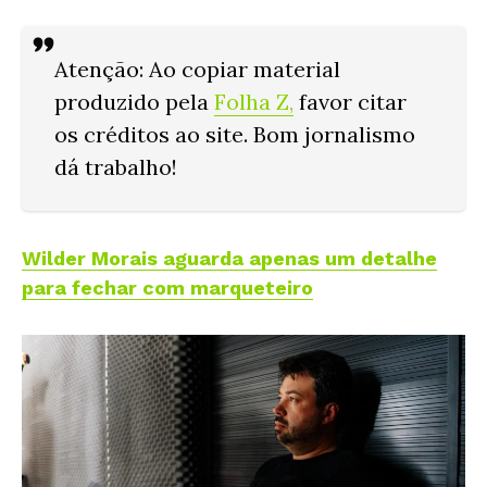
Atenção: Ao copiar material
produzido pela
Folha Z
,
favor citar
os créditos ao site. Bom jornalismo
dá trabalho!
Wilder Morais aguarda apenas um detalhe
para fechar com marqueteiro