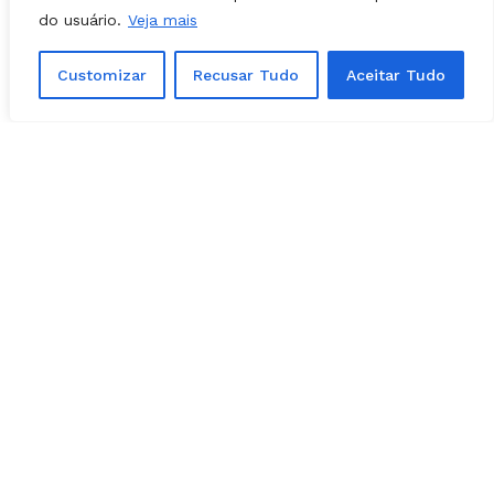
do usuário.
Veja mais
Customizar
Recusar Tudo
Aceitar Tudo
Encontro aconteceu nesta 4ª feira (8), em Brasília | Foto:
Divulgação
Lula apresenta
preferência para Goiás
Em conversa com a
Folha Z
, Aava Santiago