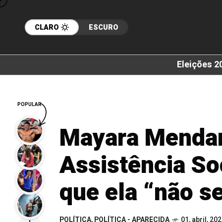
CLARO
ESCURO
Eleições 2
POPULAR
Mayara Mendan
Assistência So
que ela “não s
POLÍTICA
,
POLÍTICA - APARECIDA
01, abril, 20