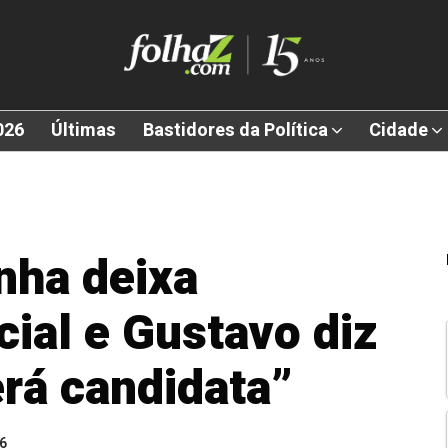
026
Últimas
Bastidores da Política
Cidade
ha deixa
cial e Gustavo diz
erá candidata”
26