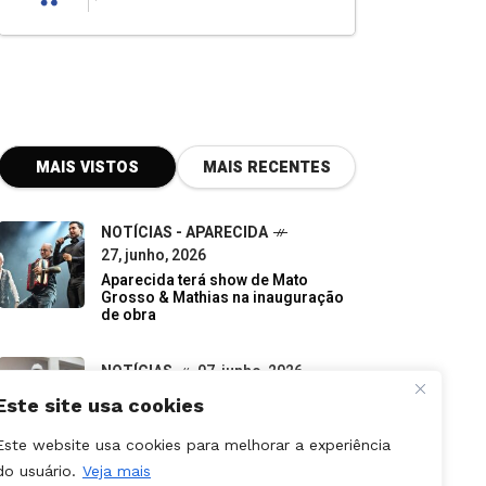
MAIS VISTOS
MAIS RECENTES
NOTÍCIAS - APARECIDA
27, junho, 2026
Aparecida terá show de Mato
Grosso & Mathias na inauguração
de obra
NOTÍCIAS
07, junho, 2026
Do descarte à oportunidade:
pequenos negócios impulsionam a
economia verde em Goiás
Este site usa cookies
NOTÍCIAS
09, julho, 2026
Este website usa cookies para melhorar a experiência
Canceladas etapas da Stock Car e
do usuário.
Veja mais
Porsche Cup previstas para