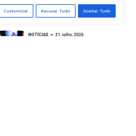
outubro em Goiânia
Customizar
Recusar Tudo
Aceitar Tudo
NOTÍCIAS
31, julho, 2026
Aparecida é Show 2026: como
retirar ingressos e programação
completa dos shows
NOTÍCIAS
25, julho, 2026
Caiado usa lista das 10 cidades
mais violentas do país para atacar
PT