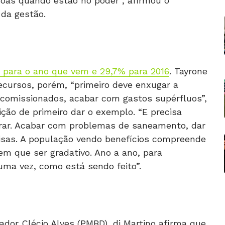
oas quando estão no poder”, afirmou o
 da gestão.
% para o ano que vem e 29,7% para 2016
. Tayrone
recursos, porém, “primeiro deve enxugar a
 comissionados, acabar com gastos supérfluos”,
ição de primeiro dar o exemplo. “E precisa
brar. Acabar com problemas de saneamento, dar
isas. A população vendo benefícios compreende
em que ser gradativo. Ano a ano, para
ma vez, como está sendo feito”.
ador Clécio Alves (PMBD), di Martino afirma que