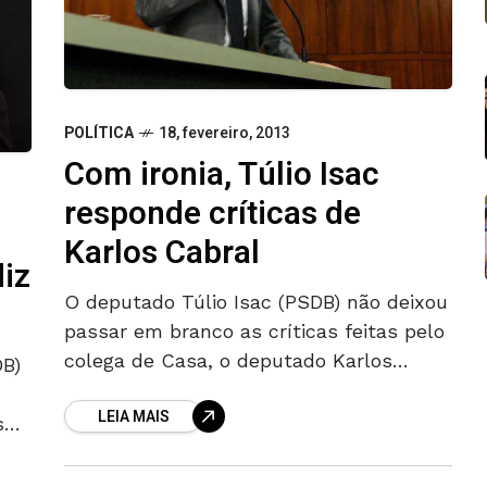
POLÍTICA
18, fevereiro, 2013
Com ironia, Túlio Isac
responde críticas de
Karlos Cabral
diz
O deputado Túlio Isac (PSDB) não deixou
passar em branco as críticas feitas pelo
colega de Casa, o deputado Karlos
DB)
Cabral, do PT. O tucano destacou que,
LEIA MAIS
conforme já havia
s
ão
ito