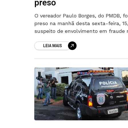
preso
O vereador Paulo Borges, do PMDB, fo
preso na manhã desta sexta-feira, 15
suspeito de envolvimento em fraude 
Agência Municipal de Meio Ambiente
LEIA MAIS
(Amma) que resultou na Operação
Jeitinho,