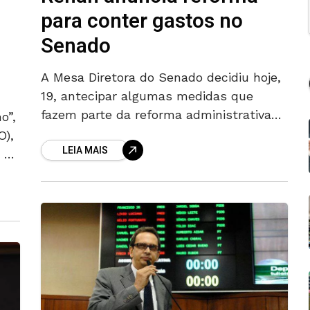
para conter gastos no
Senado
a
A Mesa Diretora do Senado decidiu hoje,
19, antecipar algumas medidas que
fazem parte da reforma administrativa
o”,
da Casa com o objetivo de diminuir os
O),
LEIA MAIS
gastos e desperdícios. Após reunião
 na