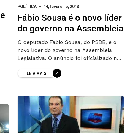
POLÍTICA
14, fevereiro, 2013
ue
Fábio Sousa é o novo líder
do governo na Assembleia
O deputado Fábio Sousa, do PSDB, é o
novo líder do governo na Assembleia
Legislativa. O anúncio foi oficializado na
manhã desta quinta-feira, 14. Ele ocupa
LEIA MAIS
cos
o lugar do deputado
 e