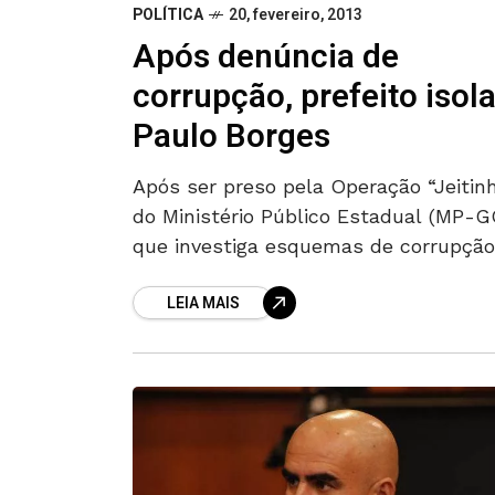
POLÍTICA
20, fevereiro, 2013
Após denúncia de
corrupção, prefeito isol
Paulo Borges
Após ser preso pela Operação “Jeitinh
do Ministério Público Estadual (MP-G
que investiga esquemas de corrupção
Agência Municipal do Meio Ambiente
LEIA MAIS
(Amma), o vereador Paulo Borges, do
PMDB, observa