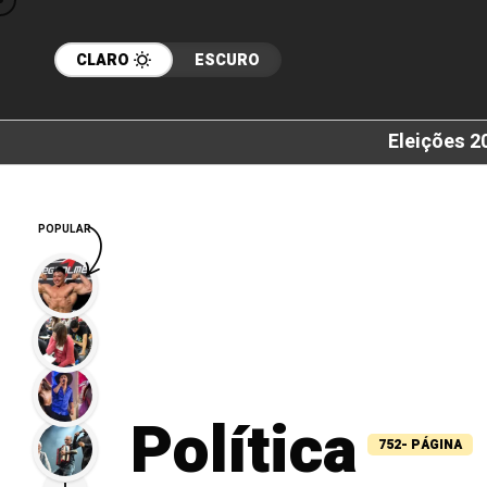
CLARO
ESCURO
Eleições 2
POPULAR
Política
752- PÁGINA