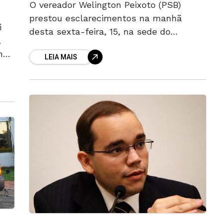
O vereador Welington Peixoto (PSB)
prestou esclarecimentos na manhã
i
desta sexta-feira, 15, na sede do
,
Ministério Público Estadual (MP-GO),
na
LEIA MAIS
sobre suspeita de fraudes na Agência
Municipal de Meio Ambiente (Amma),
que resultou