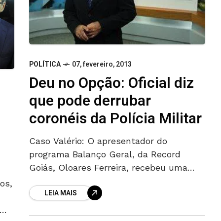
POLÍTICA
07, fevereiro, 2013
Deu no Opção: Oficial diz
que pode derrubar
coronéis da Polícia Militar
Caso Valério: O apresentador do
programa Balanço Geral, da Record
Goiás, Oloares Ferreira, recebeu uma
ligação de um oficial que disse que, se
os,
LEIA MAIS
for preso pela Polícia Civil, vai levar