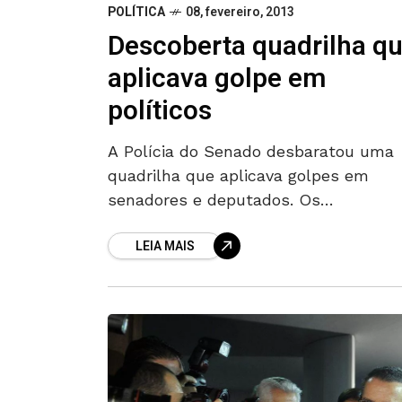
POLÍTICA
08, fevereiro, 2013
Descoberta quadrilha q
aplicava golpe em
políticos
A Polícia do Senado desbaratou uma
quadrilha que aplicava golpes em
senadores e deputados. Os
estelionatários ligavam para os políti
LEIA MAIS
de telefones dos estados de Alagoas
Sergipe, pedindo dinheiro