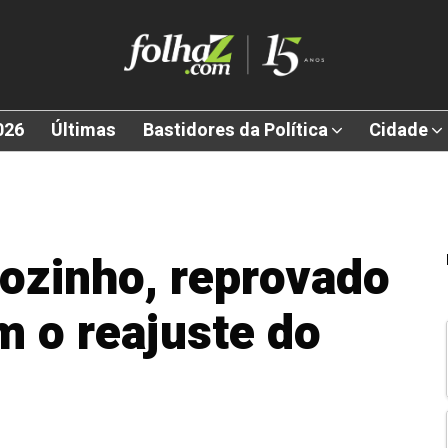
026
Últimas
Bastidores da Política
Cidade
sozinho, reprovado
m o reajuste do