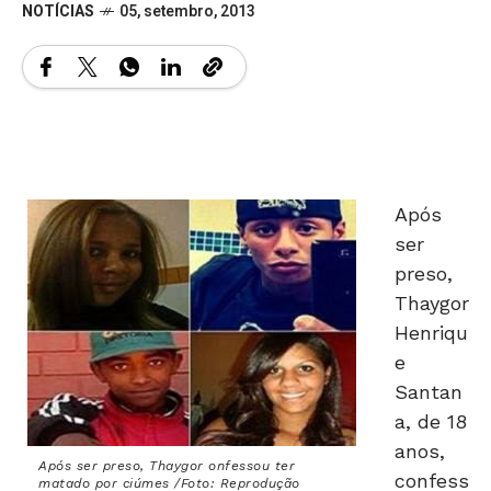
NOTÍCIAS
05, setembro, 2013
Após
ser
preso,
Thaygor
Henriqu
e
Santan
a, de 18
anos,
Após ser preso, Thaygor onfessou ter
confess
matado por ciúmes /Foto: Reprodução
ou ter