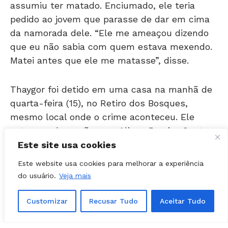
pedido ao jovem que parasse de dar em cima
da namorada dele. “Ele me ameaçou dizendo
que eu não sabia com quem estava mexendo.
Matei antes que ele me matasse”, disse.
Thaygor foi detido em uma casa na manhã de
quarta-feira (15), no Retiro dos Bosques,
mesmo local onde o crime aconteceu. Ele
estava no barracão com Alison Pereira Costa e
Silva, de 19 anos, que também é suspeito no
caso e foi preso. As armas que teriam sido
Este site usa cookies
usadas para matar os estudantes foram
Este website usa cookies para melhorar a experiência
recolhidas pela polícia.
do usuário.
Veja mais
Customizar
Recusar Tudo
Aceitar Tudo