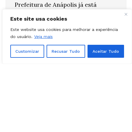
rendendo assunto. Entenda a análise
e ouça uma entrevista com o
Este site usa cookies
prefeito
Este website usa cookies para melhorar a experiência
pic.twitter.com/THlBol4TIT
do usuário.
Veja mais
— Folha Z (@FolhaZ)
February 3, 2023
Customizar
Recusar Tudo
Aceitar Tudo
Preferência é Leandro
Ribeiro