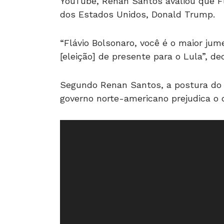
YouTube, Renan Santos avaliou que Fl
dos Estados Unidos, Donald Trump.
“Flávio Bolsonaro, você é o maior jum
[eleição] de presente para o Lula”, de
Segundo Renan Santos, a postura do
governo norte-americano prejudica o d
T
o
c
a
d
o
r
d