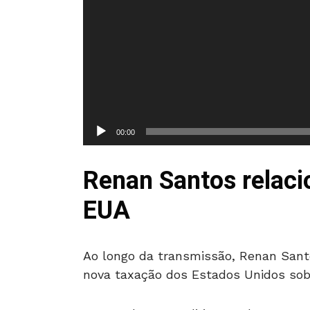
e
v
í
d
e
o
00:00
Renan Santos relaci
EUA
Ao longo da transmissão, Renan Santo
nova taxação dos Estados Unidos sobr