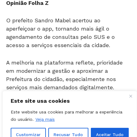
O prefeito Sandro Mabel acertou ao
aperfeiçoar o app, tornando mais ágil o
agendamento de consultas pelo SUS e o
acesso a serviços essenciais da cidade.
A melhoria na plataforma reflete, prioridade
em modernizar a gestão e aproximar a
Prefeitura do cidadão, especialmente nos
serviços mais demandados digitalmente.
Principais serviços app Gyn 24h:
Este site usa cookies
Este website usa cookies para melhorar a experiência
Consultas médicas:
agendamento nas
do usuário.
Veja mais
unidades de saúde com
acompanhamento em tempo real
Customizar
Recusar Tudo
Aceitar Tudo