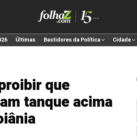
026
Últimas
Bastidores da Política
Cidade
proibir que
ham tanque acima
oiânia