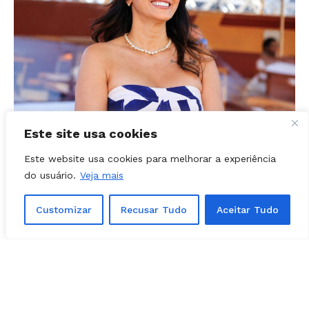
POLÍTICA - GOIÁS
03, agosto, 2026
Este site usa cookies
Prefeita Solange Gouveia define apoios
Este website usa cookies para melhorar a experiência
em Caldazinha; confira a lista
do usuário.
Veja mais
Customizar
Recusar Tudo
Aceitar Tudo