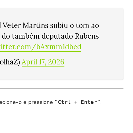
 Veter Martins subiu o tom ao
a do também deputado Rubens
witter.com/bAxmm1dbed
FolhaZ)
April 17, 2026
ecione-o e pressione
Ctrl + Enter
.