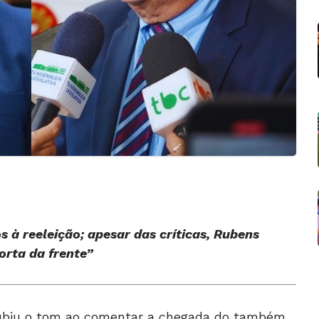
 à reeleição; apesar das críticas, Rubens
orta da frente”
subiu o tom ao comentar a chegada do também