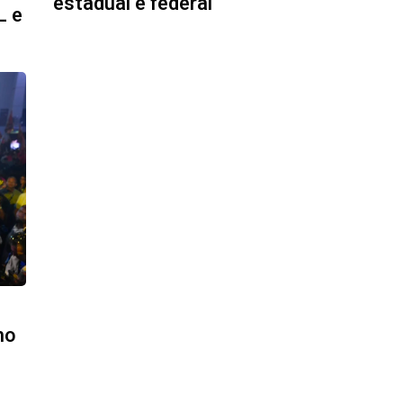
estadual e federal
L e
mo