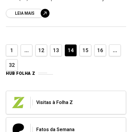
candidatura fora da base aliada de Caiado e
LEIA MAIS
1
...
12
13
14
15
16
...
32
HUB FOLHA Z
Visitas à Folha Z
Fatos da Semana