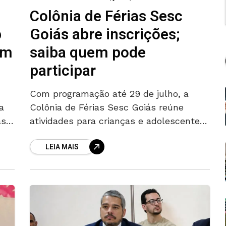
Colônia de Férias Sesc
Goiás abre inscrições;
p
saiba quem pode
em
participar
Com programação até 29 de julho, a
Colônia de Férias Sesc Goiás reúne
a
atividades para crianças e adolescentes
as
em quatro unidades Rodrigo Augusto As
LEIA MAIS
inscrições para a Colônia de Férias
em