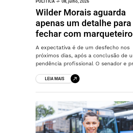
POLÍTICA
08, julho, 2026
Wilder Morais aguarda
apenas um detalhe para
fechar com marqueteiro
A expectativa é de um desfecho nos
próximos dias, após a conclusão de 
pendência profissional O senador e p
candidato ao Governo de Goiás, Wilde
LEIA MAIS
Morais (PL), está próximo de