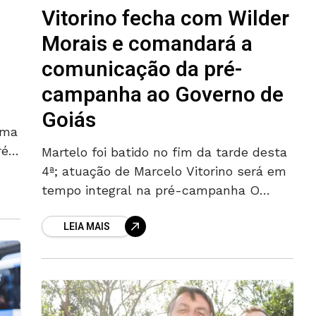
Vitorino fecha com Wilder
Morais e comandará a
comunicação da pré-
campanha ao Governo de
Goiás
uma
ré-
Martelo foi batido no fim da tarde desta
r
4ª; atuação de Marcelo Vitorino será em
tempo integral na pré-campanha O
marqueteiro Marcelo Vitorino é o novo
LEIA MAIS
responsável pela comunicação
estratégica