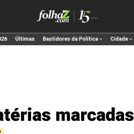
026
Últimas
Bastidores da Política
Cidade
atérias marcada
A