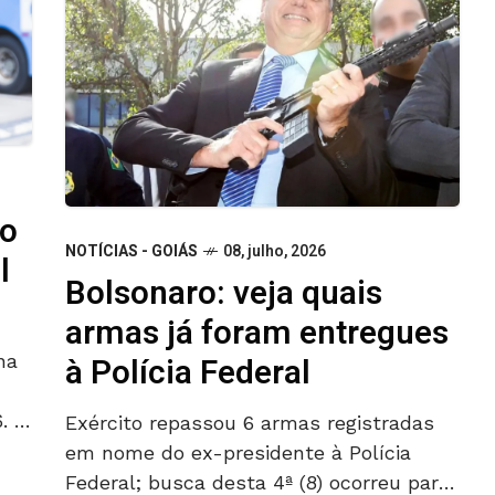
ro
NOTÍCIAS - GOIÁS
08, julho, 2026
l
Bolsonaro: veja quais
armas já foram entregues
na
à Polícia Federal
6. O
Exército repassou 6 armas registradas
em nome do ex-presidente à Polícia
ra
Federal; busca desta 4ª (8) ocorreu para