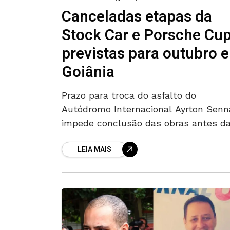
Canceladas etapas da
Stock Car e Porsche Cu
previstas para outubro 
Goiânia
Prazo para troca do asfalto do
Autódromo Internacional Ayrton Senn
impede conclusão das obras antes d
corridas As etapas da Stock Car e da
LEIA MAIS
Porsche Cup previstas para outubro 