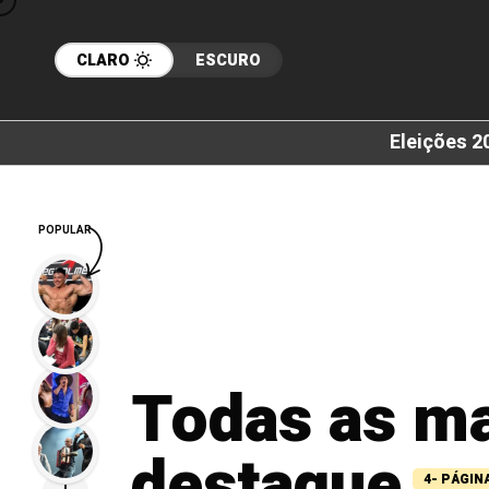
CLARO
ESCURO
Eleições 2
POPULAR
Todas as m
destaque
4- PÁGIN