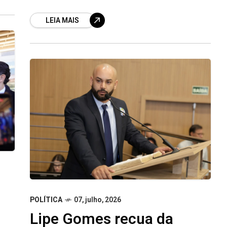
verificar o cumprimento da decisão
LEIA MAIS
judicial O ex-presidente Jair Bolsonaro
teve seis
POLÍTICA
07, julho, 2026
Lipe Gomes recua da