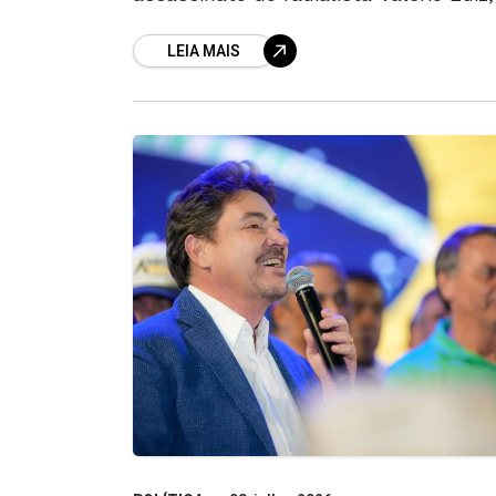
cumpre pena na Casa de Prisão
LEIA MAIS
Provisória (CPP), em Aparecida de
Goiânia. O