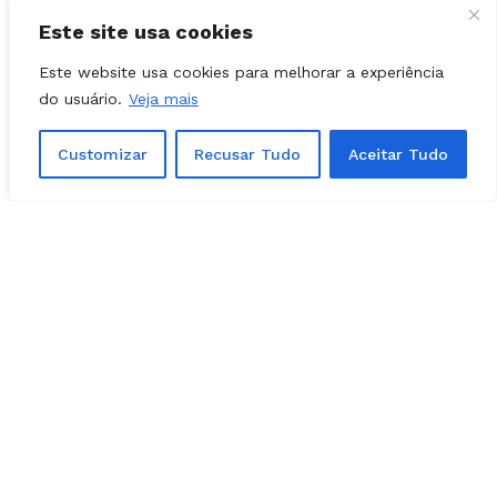
estaria aí te acompanhando”.
Este site usa cookies
Na sequência, Bruno Peixoto destacou que iria
Este website usa cookies para melhorar a experiência
visitar o prefeito Leandro Vilela e afirmou:
do usuário.
Veja mais
“Pré-candidato a deputado federal tem que
andar”.
Customizar
Recusar Tudo
Aceitar Tudo
Por fim, Gustavo prometeu: “Vou te visitar na
Assembleia Legislativa”.