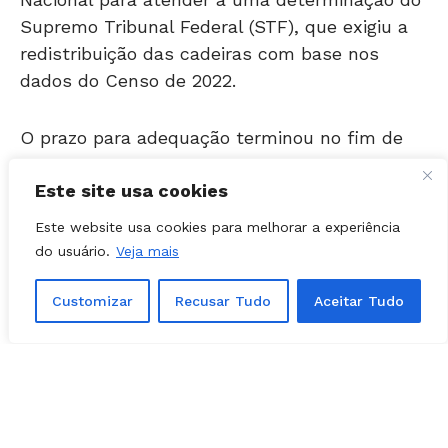
Supremo Tribunal Federal (STF), que exigiu a
redistribuição das cadeiras com base nos
dados do Censo de 2022.
O prazo para adequação terminou no fim de
junho.
Este site usa cookies
As opções de Lula:
Este website usa cookies para melhorar a experiência
do usuário.
Veja mais
Não assinar nada
Customizar
Recusar Tudo
Aceitar Tudo
Se Lula optar por não sancionar nem
vetar o projeto, o texto se tornará lei
automaticamente após 15 dias úteis,
com base na redação enviada pelo
presidente da Câmara, deputado Hugo
Motta (Republicanos-PB).