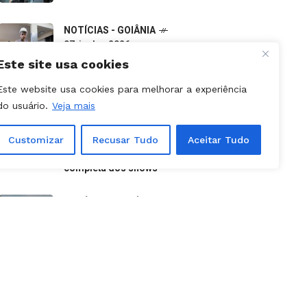
07, junho, 2026
Do descarte à oportunidade:
pequenos negócios impulsionam a
economia verde em Goiás
Este site usa cookies
NOTÍCIAS - APARECIDA
Este website usa cookies para melhorar a experiência
31, julho, 2026
do usuário.
Veja mais
Aparecida é Show 2026: como
retirar ingressos e programação
completa dos shows
Customizar
Recusar Tudo
Aceitar Tudo
NOTÍCIAS - GOIÁS
09, julho, 2026
Canceladas etapas da Stock Car e
Porsche Cup previstas para
outubro em Goiânia
NOTÍCIAS
25, julho, 2026
Caiado usa lista das 10 cidades
mais violentas do país para atacar
PT