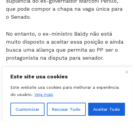
o Senado.
No entanto, o ex-ministro Baldy não está
muito disposto a aceitar essa posição e ainda
busca uma aliança que permita ao PP ser o
protagonista na disputa para senador.
Convite para Vivian
Naves ser vice de
Este site usa cookies
Este website usa cookies para melhorar a experiência
Mendanha
do usuário.
Veja mais
Customizar
Recusar Tudo
Aceitar Tudo
O Plano B, que já começou a ser colocado em
discussão, foi um convite à 1ª dama de
Anápolis, Vivian Naves, para ser candidata a