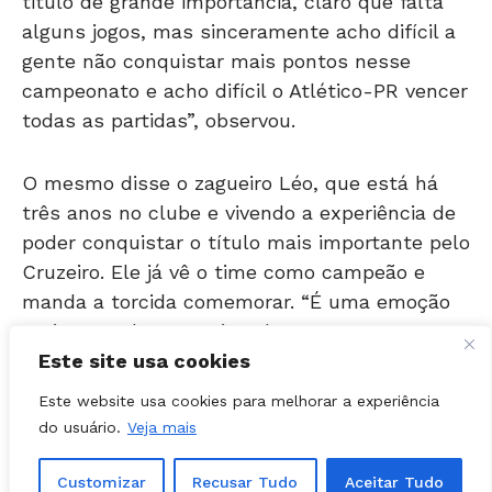
gente não conquistar mais pontos nesse
campeonato e acho difícil o Atlético-PR vencer
todas as partidas”, observou.
O mesmo disse o zagueiro Léo, que está há
três anos no clube e vivendo a experiência de
poder conquistar o título mais importante pelo
Cruzeiro. Ele já vê o time como campeão e
manda a torcida comemorar. “É uma emoção
muito grande estar vivendo esse momento,
tantos anos a expectativa de ser campeão no
clube”, afirmou o zagueiro.
Este site usa cookies
Este website usa cookies para melhorar a experiência
No entanto, isso pode acontecer já na próxima
do usuário.
Veja mais
quarta-feira. Para isso, os cruzeirenses
precisam da vitória sobre os baianos ou torcer
Customizar
Recusar Tudo
Aceitar Tudo