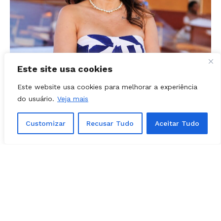
POLÍTICA
03, agosto, 2026
Este site usa cookies
Prefeita Solange Gouveia define apoios
Este website usa cookies para melhorar a experiência
em Caldazinha; confira a lista
do usuário.
Veja mais
Customizar
Recusar Tudo
Aceitar Tudo