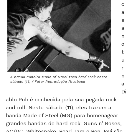
c
a
s
a
n
o
t
u
r
n
A banda mineira Made of Steel toca hard rock neste
sábado (11) / Foto: Reprodução Facebook
a
Di
ablo Pub é conhecida pela sua pegada rock
and roll. Neste sábado (11), eles trazem a
banda Made of Steel (MG) para homenagear
grandes bandas do hard rock. Guns n’ Roses,
AC/DC, Whitesnake, Pearl Jam e Bon Jovi são