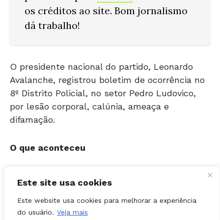
dá trabalho!
O presidente nacional do partido, Leonardo
Avalanche, registrou boletim de ocorrência no
8º Distrito Policial, no setor Pedro Ludovico,
por lesão corporal, calúnia, ameaça e
difamação.
O que aconteceu
Segundo relato de Avalanche à polícia, ele
estava no shopping para uma reunião com o
Este site usa cookies
ex-prefeito de Trindade e presidente estadual
do PMB, Ricardo Fortunato, e, em seguida,
Este website usa cookies para melhorar a experiência
do usuário.
Veja mais
encontrou-se com Chanter Lane, tesoureiro