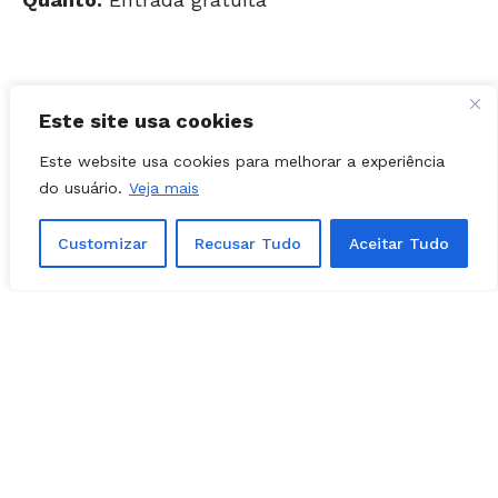
Informações:
(62) 3269-0800
Encontrou um erro de digitação?
Selecione-o
Este site usa cookies
e pressione
Ctrl + Enter
.
Este website usa cookies para melhorar a experiência
do usuário.
Veja mais
Matérias Relacionadas
Customizar
Recusar Tudo
Aceitar Tudo