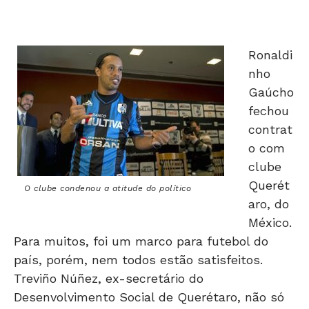
Ronaldi
nho
Gaúcho
fechou
contrat
o com
clube
Querét
O clube condenou a atitude do político
aro, do
México.
Para muitos, foi um marco para futebol do
país, porém, nem todos estão satisfeitos.
Treviño Núñez, ex-secretário do
Desenvolvimento Social de Querétaro, não só
criticou a contratação, como também disparou