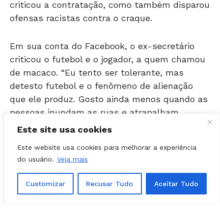
ofensas racistas contra o craque.
Em sua conta do Facebook, o ex-secretário
criticou o futebol e o jogador, a quem chamou
de macaco. “Eu tento ser tolerante, mas
detesto futebol e o fenômeno de alienação
que ele produz. Gosto ainda menos quando as
pessoas inundam as ruas e atrapalham
cidadãos que querem voltar para casa. E tudo
para ver um macaco… Brasileiro, mas um
Este site usa cookies
macaco. Isso é um circo ridículo”, disse.
Este website usa cookies para melhorar a experiência
do usuário.
Veja mais
O clube condenou a atitude do político, que
ganhou destaque em diversos veículos de
Customizar
Recusar Tudo
Aceitar Tudo
comunicação pelo mundo. Ele deverá ser
denunciado por racismo.