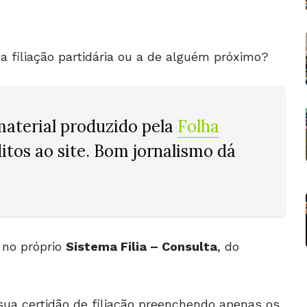
a filiação partidária ou a de alguém próximo?
material produzido pela
Folha
ditos ao site. Bom jornalismo dá
 no próprio
Sistema Filia – Consulta
, do
r sua certidão de filiação preenchendo apenas os