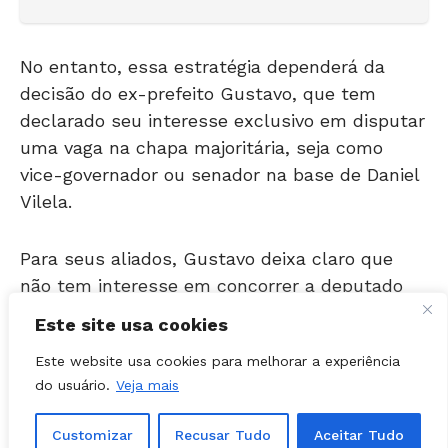
No entanto, essa estratégia dependerá da
decisão do ex-prefeito Gustavo, que tem
declarado seu interesse exclusivo em disputar
uma vaga na chapa majoritária, seja como
vice-governador ou senador na base de Daniel
Vilela.
Para seus aliados, Gustavo deixa claro que
não tem interesse em concorrer a deputado
federal ou estadual.
Este site usa cookies
Espaço político
Este website usa cookies para melhorar a experiência
do usuário.
Veja mais
Dessa forma, caso Mendanha não dispute uma
Customizar
Recusar Tudo
Aceitar Tudo
vaga na chapa majoritária, o grupo avalia