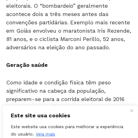
acontece dois a três meses antes das
convenções partidárias. Exemplo mais recente
em Goiás envolveu o maratonista Iris Rezende,
81 anos, e o ciclista Marconi Perillo, 52 anos,
adversários na eleição do ano passado.
Geração saúde
Como idade e condição física têm peso
significativo na cabeça da população,
preparem-se para a corrida eleitoral de 2016
em Goiânia. Os pré-candidatos Iris Rezende
(PMDB), Jayme Rincón (PSDB), Vanderlan
Cardoso (PSB) e Delegado Waldir, se deixar o
Este site usa cookies
ninho tucano, vão se desdobrar na modalidade
Este website usa cookies para melhorar a experiência
disposição e entusiasmo para administrar a
do usuário.
Veja mais