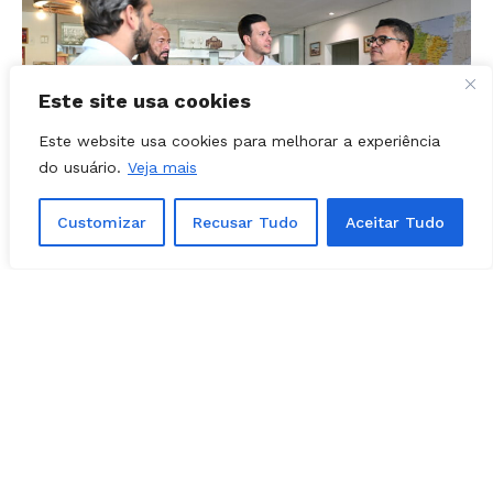
Este site usa cookies
Este website usa cookies para melhorar a experiência
do usuário.
Veja mais
Customizar
Recusar Tudo
Aceitar Tudo
POLÍTICA - APARECIDA
04, agosto, 2026
Felipe Mabel visita nova sede da Folha Z
e participa de sabatina com jornalistas