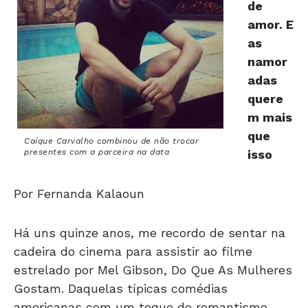
de
amor. E
as
namor
adas
quere
m mais
que
Caíque Carvalho combinou de não trocar
presentes com a parceira na data
isso
Por Fernanda Kalaoun
Há uns quinze anos, me recordo de sentar na
cadeira do cinema para assistir ao filme
estrelado por Mel Gibson, Do Que As Mulheres
Gostam. Daquelas típicas comédias
americanas com um toque de romantismo.