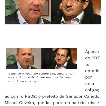
Apesar
do PDT
ter
optado
Segundo Misael, ele tentou convencer o PDT
por
a ficar do lado de Vanderlan, mas foi voto
vencido na convenção
uma
coligaç
ão com o PSDB, o prefeito de Senador Canedo,
Misael Oliveira, que faz parte do partido, disse
estar do lado do pré-candidato Vanderlan