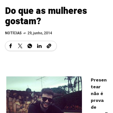
Do que as mulheres
gostam?
NOTÍCIAS
29, junho, 2014
Presen
tear
não é
prova
de
amor. E
as