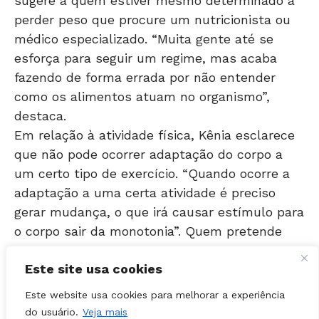
médico especializado. “Muita gente até se
esforça para seguir um regime, mas acaba
fazendo de forma errada por não entender
como os alimentos atuam no organismo”,
destaca.
Em relação à atividade física, Kênia esclarece
que não pode ocorrer adaptação do corpo a
um certo tipo de exercício. “Quando ocorre a
adaptação a uma certa atividade é preciso
gerar mudança, o que irá causar estímulo para
o corpo sair da monotonia”. Quem pretende
perder peso, conforme a professora, não pode
manter por muito tempo a mesma rotina de
exercícios, é preciso variar. “O correto é
Este site usa cookies
combinar o treinamento aeróbico com a
Este website usa cookies para melhorar a experiência
musculação”, frisa.
do usuário.
Veja mais