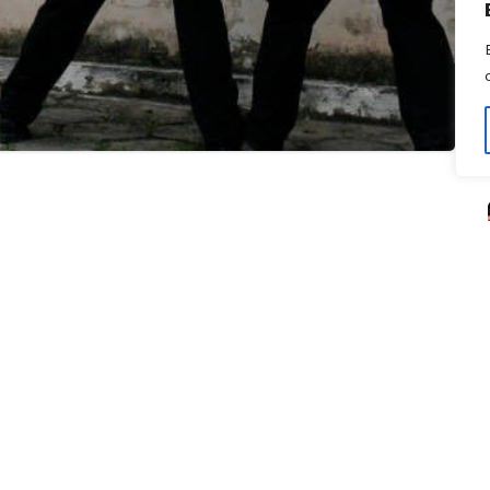
araiva
(agente de policia)
l em Goiás. Uma que representa menos de 15%
alizados, plano de carreira em andamento, com
ecebendo abono de produtividade mensalmente,
a polícia civil composta por agentes e escrivães
tivo com salários sem aumento real a mais de
acionárias determinadas pela lei devidas a mais
produtividade sobre serviços que farão em