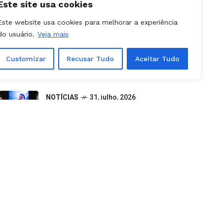
Este site usa cookies
NOTÍCIAS
09, julho, 2026
Este website usa cookies para melhorar a experiência
Canceladas etapas da Stock Car e
do usuário.
Veja mais
Porsche Cup previstas para
outubro em Goiânia
Customizar
Recusar Tudo
Aceitar Tudo
NOTÍCIAS
31, julho, 2026
Aparecida é Show 2026: como
retirar ingressos e programação
completa dos shows
NOTÍCIAS
25, julho, 2026
Caiado usa lista das 10 cidades
mais violentas do país para atacar
PT