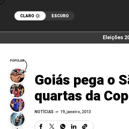
CLARO
ESCURO
Eleições 2
POPULAR
Goiás pega o S
quartas da Cop
NOTÍCIAS
19, janeiro, 2013