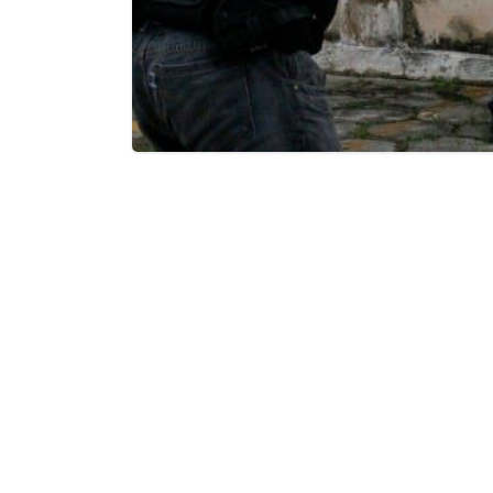
Texto escrito por
Robson Barceloni S
Atualmente temos duas policias civi
do total do efetivo com salários atu
um dos melhores salários do país, r
ou seja, valorizada e motivada. A outr
que representam cerca de 85% do efe
sete anos, até mesmo reposições infl
de cinco anos, sem receber bônus de 