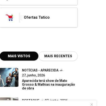
Ofertas Tatico
MAIS VISTOS
MAIS RECENTES
NOTÍCIAS - APARECIDA
27, junho, 2026
Aparecida terá show de Mato
Grosso & Mathias na inauguração
de obra
DESTAQUE
07, junho, 2026
Do descarte à oportunidade:
pequenos negócios impulsionam a
economia verde em Goiás