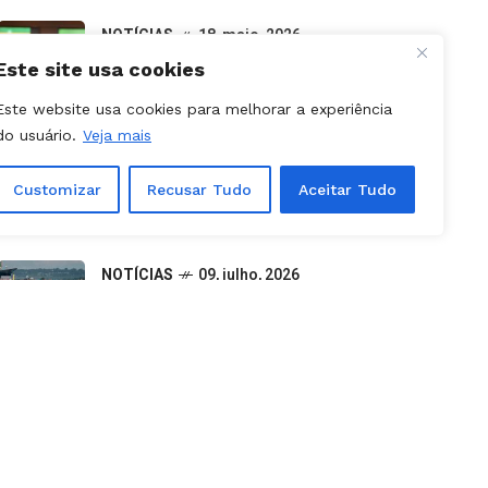
Gracinha sustenta tese sobre
suplência em meio à disputa por
vagas ao Senado
Este site usa cookies
NOTÍCIAS
07, junho, 2026
Este website usa cookies para melhorar a experiência
Do descarte à oportunidade:
do usuário.
Veja mais
pequenos negócios impulsionam a
economia verde em Goiás
Customizar
Recusar Tudo
Aceitar Tudo
NOTÍCIAS
09, julho, 2026
Canceladas etapas da Stock Car e
Porsche Cup previstas para
outubro em Goiânia
NOTÍCIAS
31, julho, 2026
Aparecida é Show 2026: como
retirar ingressos e programação
completa dos shows