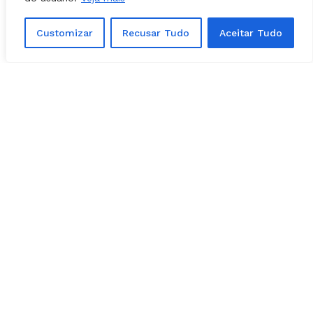
Customizar
Recusar Tudo
Aceitar Tudo
POLÍTICA
06, agosto, 2026
PSOL e Rede aprovam candidatos para
Alego e Câmara em 2026; VEJA A LISTA