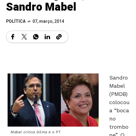
Sandro Mabel
POLÍTICA
07, março, 2014
Sandro
Mabel
(PMDB)
colocou
a “boca
no
trombo
Mabel critica Dilma e o PT
ne”. O
peeme