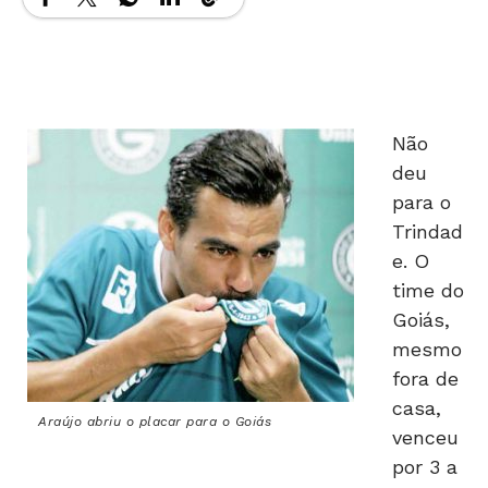
Não
deu
para o
Trindad
e. O
time do
Goiás,
mesmo
fora de
casa,
Araújo abriu o placar para o Goiás
venceu
por 3 a
1 após um primeiro tempo difícil. O jogo