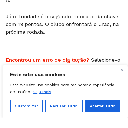
Já o Trindade é o segundo colocado da chave,
com 19 pontos. O clube enfrentará o Crac, na
próxima rodada.
Encontrou um erro de digitação?
Selecione-o
e pressione
Ctrl + Enter
.
Matérias Relacionadas
Este site usa cookies
Este website usa cookies para melhorar a experiência
do usuário.
Veja mais
Customizar
Recusar Tudo
Aceitar Tudo