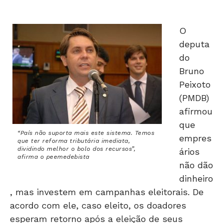
O
deputa
do
Bruno
Peixoto
(PMDB)
afirmou
que
“País não suporta mais este sistema. Temos
empres
que ter reforma tributária imediata,
dividindo melhor o bolo dos recursos”,
ários
afirma o peemedebista
não dão
dinheiro
, mas investem em campanhas eleitorais. De
acordo com ele, caso eleito, os doadores
esperam retorno após a eleição de seus
candidatos.