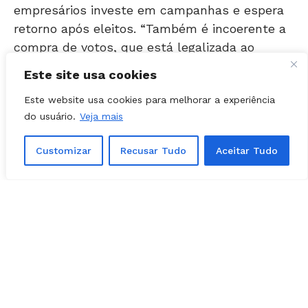
retorno após eleitos. “Também é incoerente a
compra de votos, que está legalizada ao
contratar cabos eleitorais legalmente. Nosso
País não suporta mais este sistema. Temos
Este site usa cookies
que ter reforma tributária imediata, dividindo
melhor o bolo dos recursos”, afirmou o
Este website usa cookies para melhorar a experiência
do usuário.
Veja mais
peemedebista.
Customizar
Recusar Tudo
Aceitar Tudo
Encontrou um erro de digitação?
Selecione-o
e pressione
Ctrl + Enter
.
Matérias Relacionadas