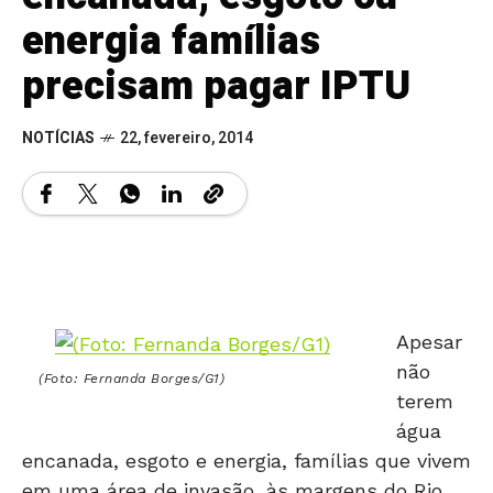
energia famílias
precisam pagar IPTU
NOTÍCIAS
22, fevereiro, 2014
Apesar
não
(Foto: Fernanda Borges/G1)
terem
água
encanada, esgoto e energia, famílias que vivem
em uma área de invasão, às margens do Rio
Meia Ponte, no Setor Urias Magalhães, na