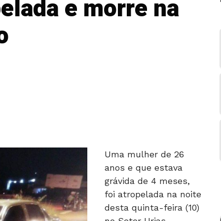
pelada e morre na
o
Uma mulher de 26
anos e que estava
grávida de 4 meses,
foi atropelada na noite
desta quinta-feira (10)
no Setor Urias
Magalhães, em Goiânia,