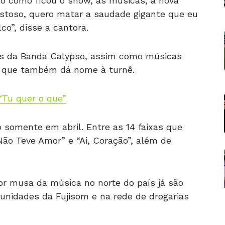
do como ficou o show, as músicas, a nova
gostoso, quero matar a saudade gigante que eu
o”, disse a cantora.
s da Banda Calypso, assim como músicas
, que também dá nome à turnê.
“Tu quer o que”
somente em abril. Entre as 14 faixas que
ão Teve Amor” e “Ai, Coração”, além de
or musa da música no norte do país já são
 unidades da Fujisom e na rede de drogarias