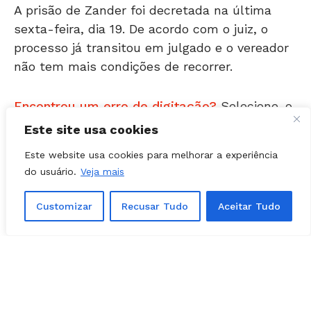
sexta-feira, dia 19. De acordo com o juiz, o
processo já transitou em julgado e o vereador
não tem mais condições de recorrer.
Encontrou um erro de digitação?
Selecione-o
e pressione
Ctrl + Enter
.
Este site usa cookies
Este website usa cookies para melhorar a experiência
Matérias Relacionadas
do usuário.
Veja mais
Customizar
Recusar Tudo
Aceitar Tudo