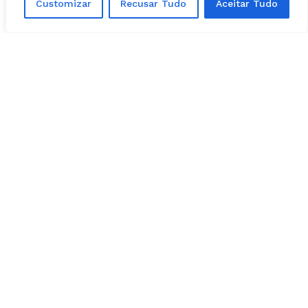
Customizar
Recusar Tudo
Aceitar Tudo
delegada Cybelle aguarda, seja diálogos
telefônicos envolvendo a GCM e o acusado.
Cybelle Tristão, delegada responsável pelo caso, tem
evitado fornecer detalhes da investigação | Foto: Folha Z