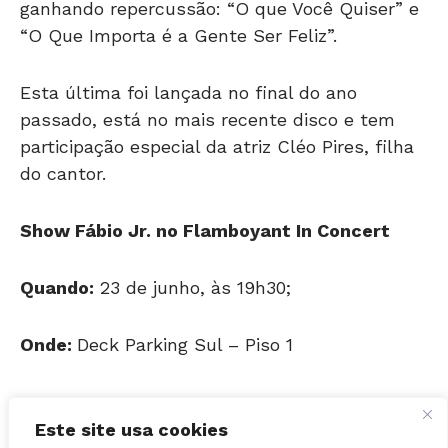
“O Que Importa é a Gente Ser Feliz”.
Esta última foi lançada no final do ano
passado, está no mais recente disco e tem
participação especial da atriz Cléo Pires, filha
do cantor.
Show Fábio Jr. no Flamboyant In Concert
Quando:
23 de junho, às 19h30;
Onde:
Deck Parking Sul – Piso 1
Ingressos:
Os ingressos são limitados a três
convites por CPF e podem ser adquiridos
mediante trocas de notas fiscais de lojas do
Este site usa cookies