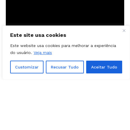
Este site usa cookies
Este website usa cookies para melhorar a experiência
do usuário.
Veja mais
Customizar
Recusar Tudo
Aceitar Tudo
Rodeio Show de Aparecida de Goiânia em
2019
A última edição do Rodeio Show em Aparecida
de Goiânia ocorreu em 2019.