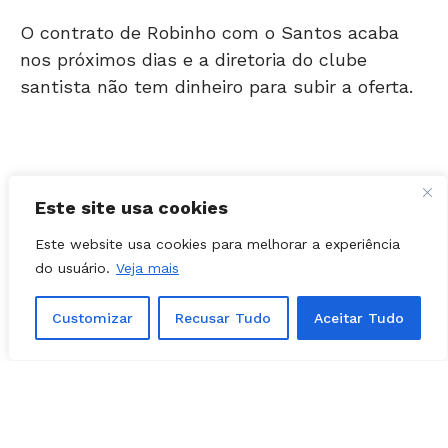
O contrato de Robinho com o Santos acaba
nos próximos dias e a diretoria do clube
santista não tem dinheiro para subir a oferta.
Encontrou um erro de digitação?
Selecione-o
e pressione
Ctrl + Enter
.
Este site usa cookies
Matérias Relacionadas
Este website usa cookies para melhorar a experiência
do usuário.
Veja mais
Customizar
Recusar Tudo
Aceitar Tudo