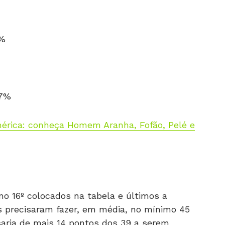
2%
57%
érica: conheça Homem Aranha, Fofão, Pelé e
 16º colocados na tabela e últimos a
 precisaram fazer, em média, no mínimo 45
saria de mais 14 pontos dos 39 a serem