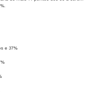
6%.
os e 37%
37%
%
%