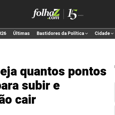
026
Últimas
Bastidores da Política
Cidade
 veja quantos pontos
ara subir e
o cair