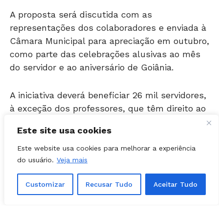
representações dos colaboradores e enviada à
Câmara Municipal para apreciação em outubro,
como parte das celebrações alusivas ao mês
do servidor e ao aniversário de Goiânia.
A iniciativa deverá beneficiar 26 mil servidores,
à exceção dos professores, que têm direito ao
piso salarial nacional, e algumas categorias de
administrativos, cujo projeto de lei do plano de
Este site usa cookies
carreira será encaminhado até o dia 23 de
setembro para apreciação da Câmara
Este website usa cookies para melhorar a experiência
Municipal.
do usuário.
Veja mais
Customizar
Recusar Tudo
Aceitar Tudo
O município possui 46.244 colaboradores.
Com isso, o prefeito Rogério Cruz vai totalizar