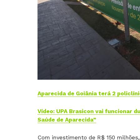
Aparecida de Goiânia terá 2 policlí
Vídeo: UPA Brasicon vai funcionar du
Saúde de Aparecida”
Com investimento de R$ 150 milhões, 