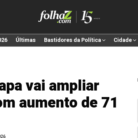
026
Últimas
Bastidores da Política
Cidade
pa vai ampliar
om aumento de 71
026